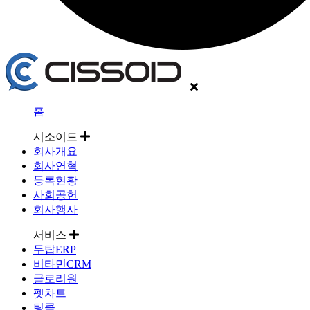
홈
시소이드
회사개요
회사연혁
등록현황
사회공헌
회사행사
서비스
두탑ERP
비타민CRM
글로리원
펫차트
팅클