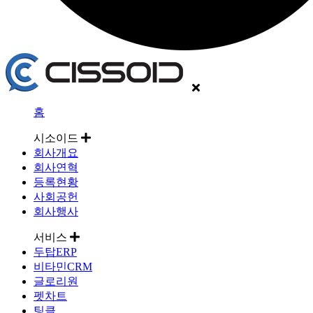
홈
시소이드
회사개요
회사연혁
등록현황
사회공헌
회사행사
서비스
두탑ERP
비타민CRM
글로리원
펫차트
팅클