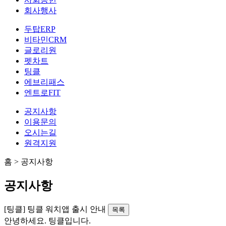
회사행사
두탑ERP
비타민CRM
글로리원
펫차트
팅클
에브리패스
엔트로FIT
공지사항
이용문의
오시는길
원격지원
홈
>
공지사항
공지사항
[팅클]
팅클 워치앱 출시 안내
목록
안녕하세요. 팅클입니다.