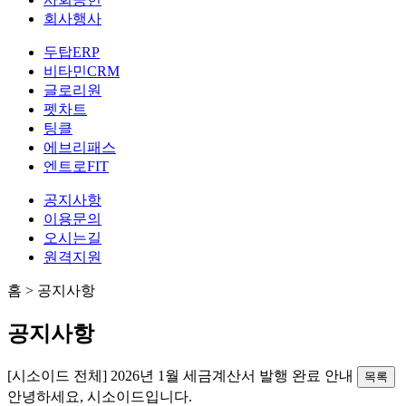
회사행사
두탑ERP
비타민CRM
글로리원
펫차트
팅클
에브리패스
엔트로FIT
공지사항
이용문의
오시는길
원격지원
홈
>
공지사항
공지사항
[시소이드 전체]
2026년 1월 세금계산서 발행 완료 안내
목록
안녕하세요, 시소이드입니다.