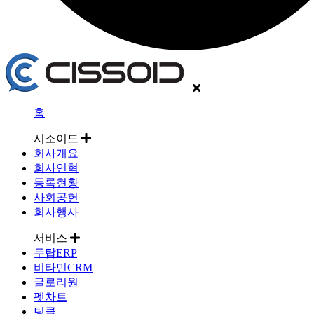
홈
시소이드
회사개요
회사연혁
등록현황
사회공헌
회사행사
서비스
두탑ERP
비타민CRM
글로리원
펫차트
팅클